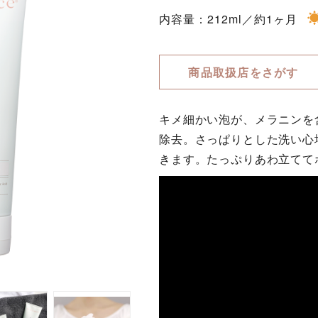
内容量：212ml／約1ヶ月
商品取扱店をさがす
キメ細かい泡が、メラニンを
除去。さっぱりとした洗い心
きます。たっぷりあわ立てて