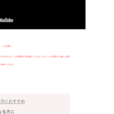
※ご注意※
プロのスタッフが常駐する店頭にてカウンセリングを受けた後にお買
い求めください
な方におすすめ
なる方に