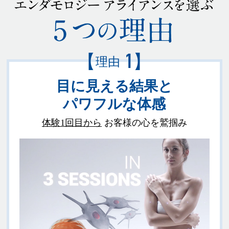
【
】
1
理由
目に見える結果と
パワフルな体感
体験1回目から
お客様の心を鷲掴み