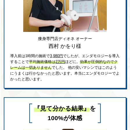
痩身専門店ディオネ オーナー
西村 かをり様
導入前は1時間の施術で
3,980円
でしたが、エンダモロジーを導入
することで
平均施術価格は
2万円
ほどに。
効果が圧倒的なのでク
レームは一切ありません
でした。 他の安いマシンではこのよう
にうまくは行かなかったと思います。本当にエンダモロジーでよ
かったと思います。
『見て分かる結果』
を
100%が体感