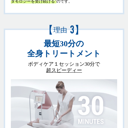
ダモロジーを受け続ける”
のです。
【
】
3
理由
最短30分の
全身トリートメント
ボディケア１セッション30分で
超スピーディー