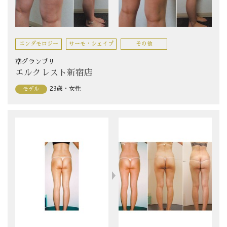
エンダモロジー
サーモ・シェイプ
その他
準グランプリ
エルクレスト新宿店
23歳・女性
モデル