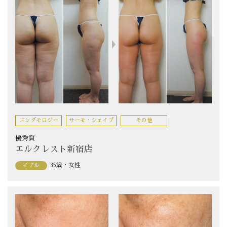
エンダモロジー
サーモ・シェイプ
その他
優秀賞
エルクレスト新宿店
35歳・女性
モデル