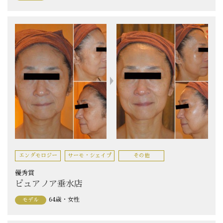
エンダモロジー
サーモ・シェイプ
その他
優秀賞
ピュアノア垂水店
64歳・女性
モデル