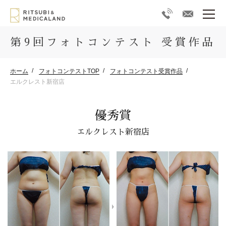
第9回フォトコンテスト 受賞作品
ホーム
フォトコンテストTOP
フォトコンテスト受賞作品
エルクレスト新宿店
優秀賞
エルクレスト新宿店