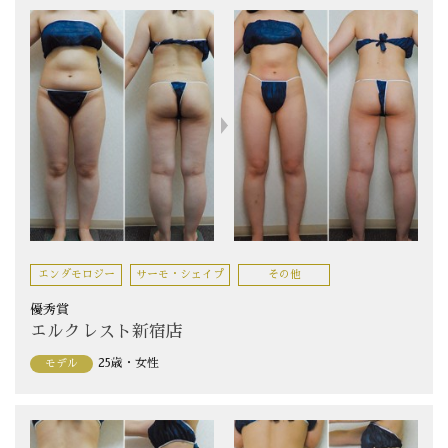
エンダモロジー
サーモ・シェイプ
その他
優秀賞
エルクレスト新宿店
25歳・女性
モデル