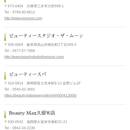
〒
673-0404
兵庫県
三木市大村558-1
Tel
：
0794-83-8612
http://www.purenoa.com
ビューティースタジオ・ザ・ムーン
〒
506-0004
岐阜県
高山市桐生町2丁目349-3
Tel
：
0577-57-7066
http://www.beautystudiothemoon.com/
ビューティースパ
〒416-0914
静岡県富士市本町6-12 佐野ビル1F
Tel
：0545-62-3001
https://beauty.hotpepper.jp/kr/slnH000413006/
Beauty Max久留米店
〒830-0032
福岡県久留米市東町31-21
Tel
：0942-34-2230