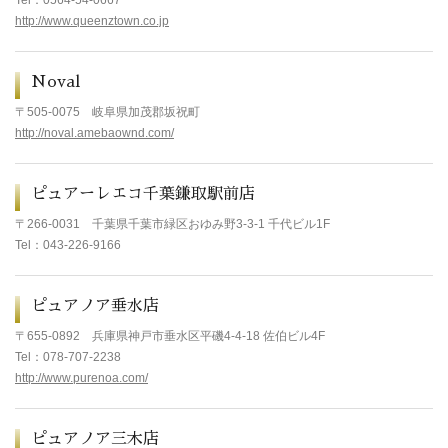
Tel：0564-54-0667
http://www.queenztown.co.jp
Noval
〒505-0075
岐阜県加茂郡坂祝町
http://noval.amebaownd.com/
ピュアーレエコ千葉鎌取駅前店
〒266-0031
千葉県千葉市緑区おゆみ野3-3-1 千代ビル1F
Tel
：043-226-9166
ピュアノア垂水店
〒655-0892
兵庫県神戸市垂水区平磯4-4-18 佐伯ビル4F
Tel
：078-707-2238
http://www.purenoa.com/
ピュアノア三木店