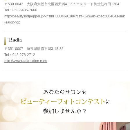
〒530-0043
大阪府大阪市北区西天満4-13-5 エスリード御堂筋梅田1304
Tel
：050-5435-7666
http://beauty.hotpepper.jp/kr/slnH000469188/?cstt=1&wak=kpsc200404s-link
-salon-top
Radia
〒351-0007
埼玉県朝霞市岡3-18-35
Tel
：048-278-2712
http://www.radia-salon.com
あなたのサロンも
ビューティーフォトコンテスト
に
参加しませんか？