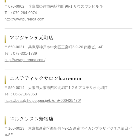
〒670-0962
兵庫県姫路市南駅前町96-1 サウスワンビル7F
Tel
：079-284-0074
http://www.purenoa.com
アンシャンテ元町店
〒
650-0021
兵庫県
神戸市中央区三宮町3-9-20
南泰ビル4F
Tel
：
078-331-1739
http://www.purenoa.com/
エステティックサロンluaremom
〒
550-0014
大阪府大阪市西区北堀江1-2-6 アステリオ北堀江
Tel
：
06-6710-9863
https://beauty.hotpepper.jp/kr/slnH000425470/
エルクレスト新宿店
〒160-0023
東京都新宿区西新宿7-9-15 新宿ダイカンプラザビジネス清田ビ
ル8F