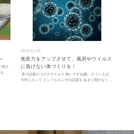
2020.02.06
～
免疫力をアップさせて、風邪やウイルス
に負けない体づくりを！
ぐ寒さ
も多
巷で話題のコロナウイルス 怖いですね😱 ...そういえば、
いけま
今年に入って インフルエンザの話題を あまり聞かなくな
ったような気がしませんか？ 調べてみると、どうやら
今...