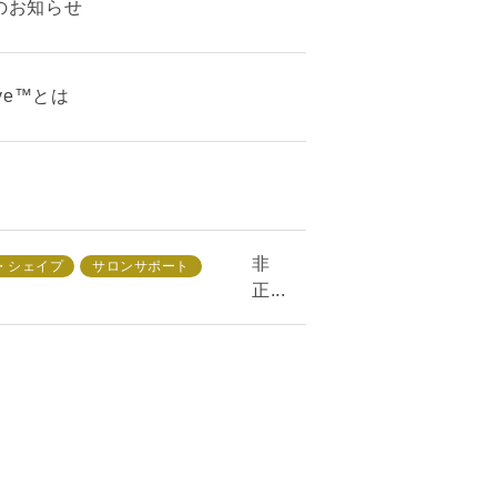
のお知らせ
ve™とは
非
・シェイプ
サロンサポート
正...