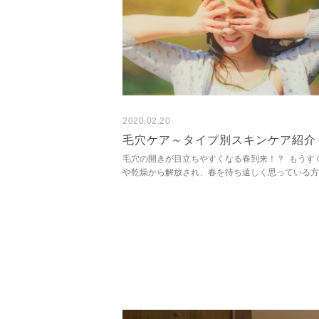
2020.02.20
毛穴ケア～タイプ別スキンケア紹介
毛穴の開きが目立ちやすくなる春到来！？ もうす
や乾燥から解放され、春を待ち遠しく思っている方
いのではないでしょうか。 でも、気をゆるめては
せん！ 春は肌...