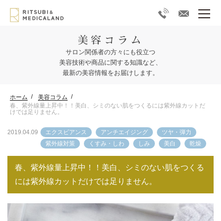
美容コラム
サロン関係者の方々にも役立つ
美容技術や商品に関する知識など、
最新の美容情報をお届けします。
ホーム
美容コラム
春、紫外線量上昇中！！美白、シミのない肌をつくるには紫外線カットだ
けでは足りません。
2019.04.09
エクスビアンス
アンチエイジング
ツヤ・弾力
紫外線対策
くすみ・しわ
しみ
美白
乾燥
春、紫外線量上昇中！！美白、シミのない肌をつくる
には紫外線カットだけでは足りません。