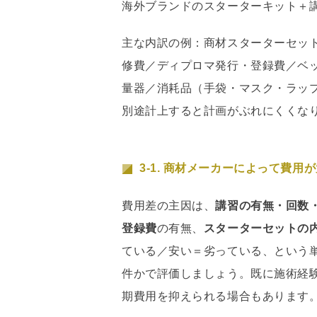
海外ブランドのスターターキット＋
主な内訳の例：商材スターターセッ
修費／ディプロマ発行・登録費／ベ
量器／消耗品（手袋・マスク・ラッ
別途計上すると計画がぶれにくくな
3-1. 商材メーカーによって費用
費用差の主因は、
講習の有無・回数
登録費
の有無、
スターターセットの
ている／安い＝劣っている、という
件かで評価しましょう。既に施術経
期費用を抑えられる場合もあります