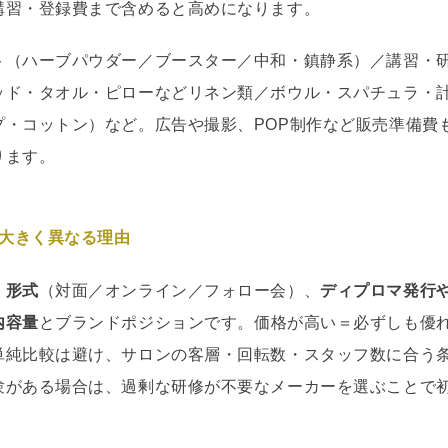
講習・登録費まで含めると高めになります。
ト（ハーブパウダー／ブースター／中和・鎮静系）／講習・
ッド・タオル・ピローなどリネン類／ボウル・スパチュラ・
プ・コットン）など。広告や撮影、POP制作など販売準備費
ります。
が大きく異なる理由
・形式
（対面／オンライン／フォロー会）、
ディプロマ発行
内容量
とブランドポジションです。価格が高い＝必ずしも優
単純比較は避け、サロンの客層・回転数・スタッフ数に合う
験がある場合は、過剰な研修が不要なメーカーを選ぶことで
。