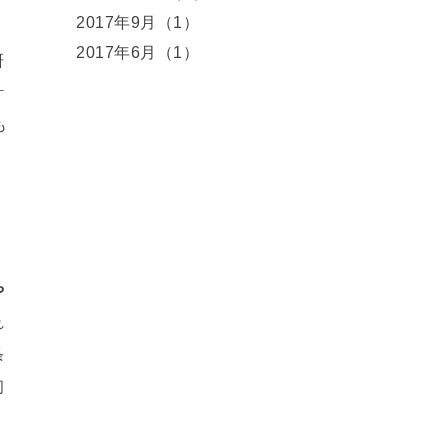
2017年9月（1）
2017年6月（1）
研
計
も
や
れ
条
初