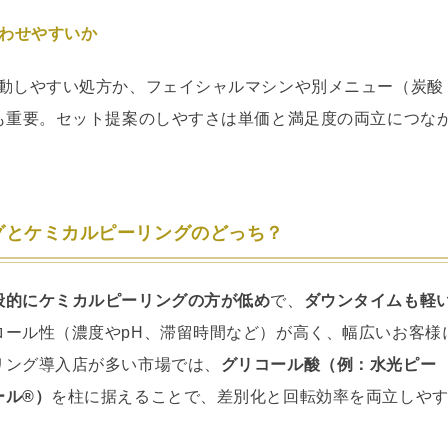
合わせやすいか
連動しやすい処方か、フェイシャルマシンや別メニュー（炭酸
も重要。セット提案のしやすさは単価と満足度の両立につな
ングとケミカルピーリングのどっち？
般的にケミカルピーリングの方が低め
で、
ダウンタイムも軽
ロール性（濃度やpH、滞留時間など）が高く、幅広いお客様
リング導入店が多い市場では、
グリコール酸（例：水光ピー
ール®）
を柱に据えることで、差別化と回転効率を両立しや