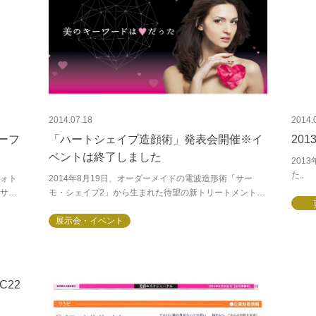
2014.07.18
2014.
ーフ
「ハートシェイプ造顔術」発表会開催※イ
20
ベントは終了しました
201
た。 
ォト
2014年8月19日、オーダーメイドの電波造形術「サー
発見
サロ
モ・シェイプ2」から生まれた待望の新トリートメント、
るよう
クサ
トレンド顔を造り出す「ハートシェイプ造顔術」を公開
...
いたします。メスや麻酔を使わずに、美しいハー...
展示会・イベント