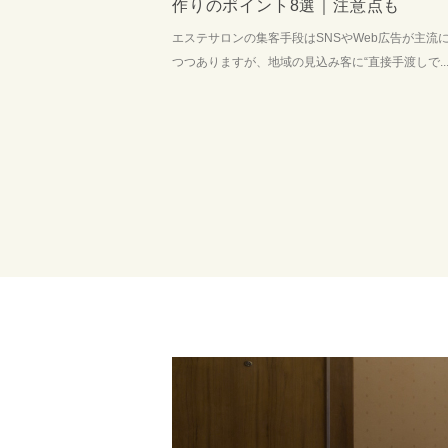
作りのポイント8選｜注意点も
エステサロンの集客手段はSNSやWeb広告が主流
つつありますが、地域の見込み客に“直接手渡しで..