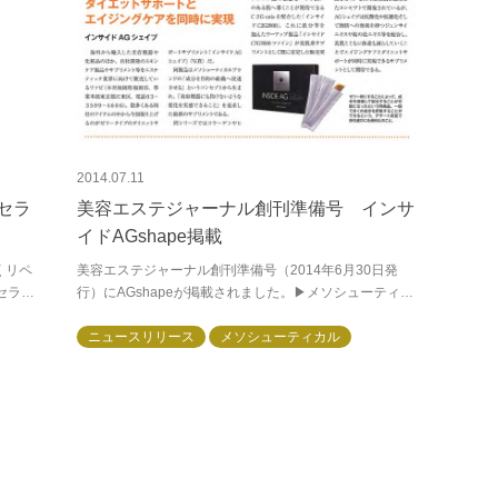
2014.07.11
2セラ
美容エステジャーナル創刊準備号 インサ
イドAGshape掲載
くリペ
美容エステジャーナル創刊準備号（2014年6月30日発
セラム
行）にAGshapeが掲載されました。▶メソシューティカ
)に浸
ル インサイドAGshapeについて詳細はこちらから-------
---------...
ニュースリリース
メソシューティカル