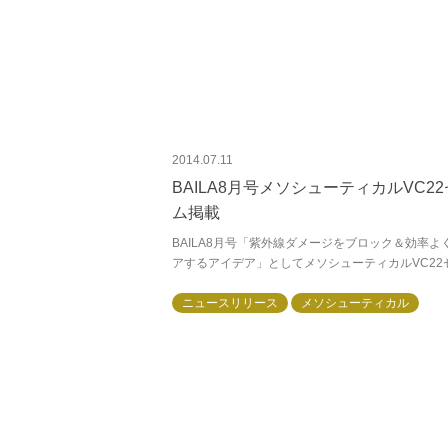
2014.07.11
BAILA8月号メソシューティカルVC2
ム掲載
BAILA8月号「紫外線ダメージをブロック＆効率よ
アするアイデア」としてメソシューティカルVC22
が掲載されました。高濃度のピュアVCが肌深部(＊
透。たった3滴で見違えるほどの肌...
ニュースリリース
メソシューティカル