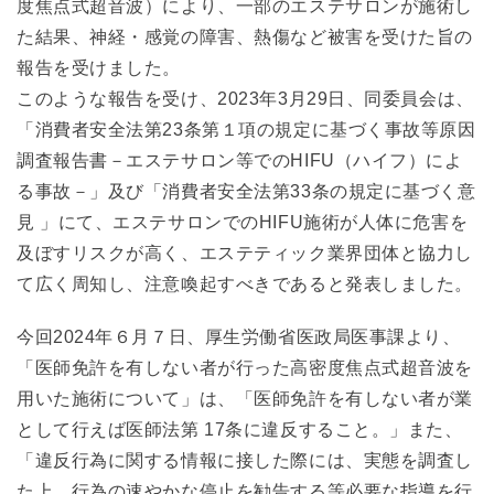
度焦点式超音波）により、一部のエステサロンが施術し
た結果、神経・感覚の障害、熱傷など被害を受けた旨の
報告を受けました。
このような報告を受け、2023年3月29日、同委員会は、
「消費者安全法第23条第１項の規定に基づく事故等原因
調査報告書－エステサロン等でのHIFU（ハイフ）によ
る事故－」及び「消費者安全法第33条の規定に基づく意
見 」にて、エステサロンでのHIFU施術が人体に危害を
及ぼすリスクが高く、エステティック業界団体と協力し
て広く周知し、注意喚起すべきであると発表しました。
今回2024年６月７日、厚生労働省医政局医事課より、
「医師免許を有しない者が行った高密度焦点式超音波を
用いた施術について」は、「医師免許を有しない者が業
として行えば医師法第 17条に違反すること。」また、
「違反行為に関する情報に接した際には、実態を調査し
た上、行為の速やかな停止を勧告する等必要な指導を行