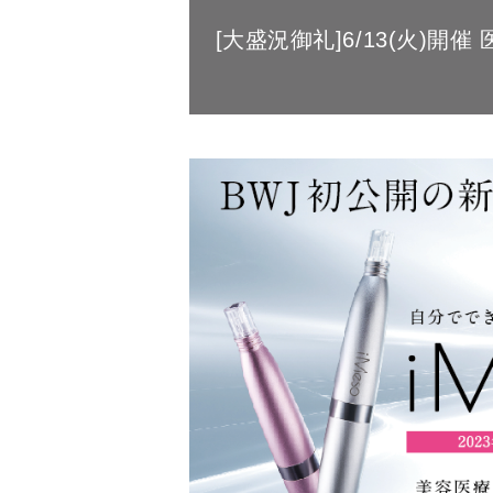
[大盛況御礼]6/13(火)