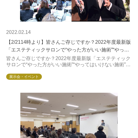
2022.02.14
【2/2114時より】皆さんご存じですか？2022年度最新版
「エステティックサロンで“やった方がいい施術”“やって
はいけない施術”」（（株）リツビ）
皆さんご存じですか？2022年度最新版「エステティック
サロンで“やった方がいい施術”“やってはいけない施術”」
（（株）リツビ）「webサイトやパンフレットを見て
も、どのマシンを選んでいいのか分からない...
展示会・イベント