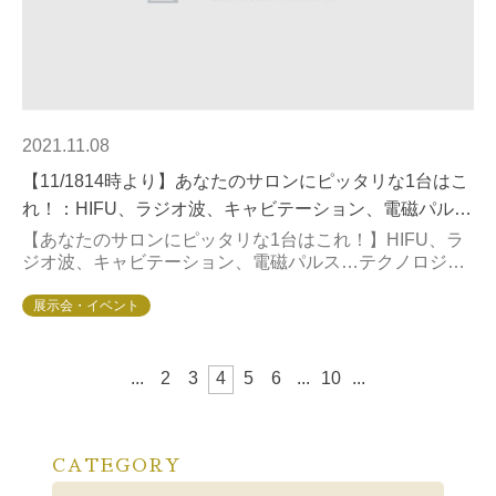
2021.11.08
【11/1814時より】あなたのサロンにピッタリな1台はこ
れ！：HIFU、ラジオ波、キャビテーション、電磁パル
ス…テクノロジーを知ることで見えてくるマシンとの最
【あなたのサロンにピッタリな1台はこれ！】HIFU、ラ
ジオ波、キャビテーション、電磁パルス…テクノロジー
適マッチング
を知ることで見えてくるマシンとの最適マッチング「we
bサイトやパンフレットを見ても、どのマ...
展示会・イベント
...
2
3
4
5
6
...
10
...
CATEGORY