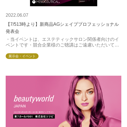
2022.06.07
【7/513時より】新商品AGシェイププロフェッショナル
発表会
・当イベントは、エステティックサロン関係者向けのイ
ベントです・競合企業様のご聴講はご遠慮いただいてお
ります。お申込いただいた後、ご聴講をお断りする場合
もございます。予めご了承くださいませ。＝＝＝＝＝...
展示会・イベント