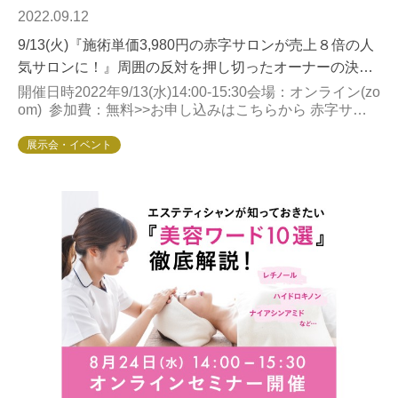
2022.09.12
9/13(火)『施術単価3,980円の赤字サロンが売上８倍の人
気サロンに！』周囲の反対を押し切ったオーナーの決
断、その秘密とは？
開催日時2022年​​​​​​9/13(水)14:00-15:30会場：オンライン(zo
om) 参加費：無料>>お申し込みはこちらから 赤字サロ
ンが売上8倍の人気サ...
展示会・イベント