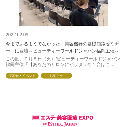
2022.02.09
今まであるようでなかった「美容機器の基礎知識セミナ
ー」に登壇～ビューティーワールドジャパン福岡主催～
この度、２月８日（火）/ビューティーワールドジャパン
福岡主催「【あなたのサロンにピッタリな１台はこ
れ！】HIFU、ラジオ波、キャビテーション、電磁パル
ス…テクノロジーを知ることで見えてくるマシンとの...
展示会・イベント
お知らせ