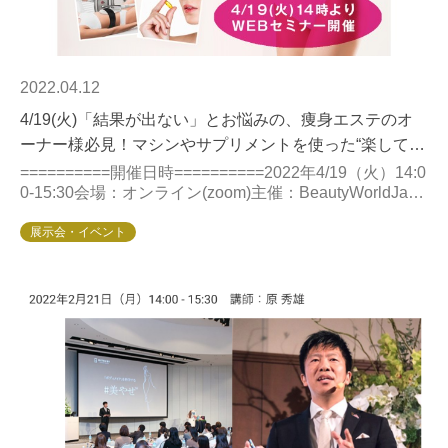
2022.04.12
4/19(火)「結果が出ない」とお悩みの、痩身エステのオ
ーナー様必見！マシンやサプリメントを使った“楽して痩
せる『痩せ体質』”の作り方‼
==========開催日時==========2022年​​​​​​4/19（火）14:0
0-15:30会場：オンライン(zoom)主催：BeautyWorldJapa
n参加費...
展示会・イベント