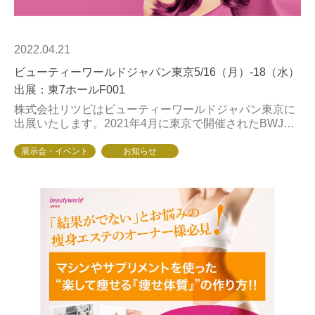
2022.04.21
ビューティーワールドジャパン東京5/16（月）-18（水）
出展：東7ホールF001
株式会社リツビはビューティーワールドジャパン東京に
出展いたします。2021年4月に東京で開催されたBWJ東
京の様子 ※インタビュー時はBWJ事務局の依頼によりマ
スクを外しております。 会期2022年...
展示会・イベント
お知らせ