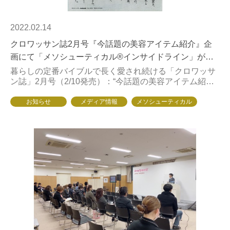
2022.02.14
クロワッサン誌2月号『今話題の美容アイテム紹介』企
画にて「メソシューティカル®インサイドライン」が部
門１位に選ばれました
暮らしの定番バイブルで長く愛され続ける「クロワッサ
ン誌」2月号（2/10発売）：“今話題の美容アイテム紹
介”企画にて「メソシューティカル®インサイドライン」
がなんと！！「サロン専売サプリメント部門」に...
お知らせ
メディア情報
メソシューティカル