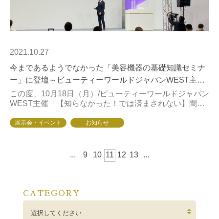
2021.10.27
今まであるようでなかった「美容機器の基礎知識セミナ
ー」に登壇～ビューティーワールドジャパンWEST主催
～
この度、10月18日（月）/ビューティーワールドジャパン
WEST主催「【知らなかった！では済まされない】間違
いだらけのエステマシン選び/テクノロジーを知ること
で、エステティックマシンの本質が見えて...
展示会・イベント
お知らせ
...
9
10
11
12
13
...
CATEGORY
選択してください