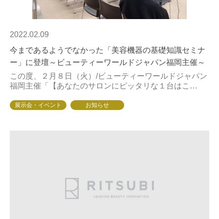
2022.02.09
今まであるようでなかった「美容機器の基礎知識セミナ
ー」に登壇～ビューティーワールドジャパン福岡主催～
この度、２月８日（火）/ビューティーワールドジャパン
福岡主催「【あなたのサロンにピッタリな１台はこ
れ！】HIFU、ラジオ波、キャビテーション、電磁パル
ス…テクノロジーを知ることで見えてくるマシンとの...
展示会・イベント
お知らせ