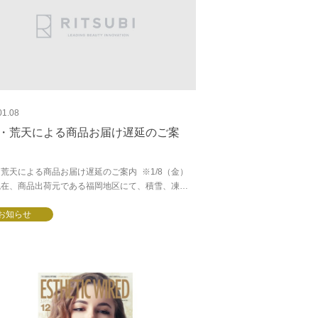
01.08
・荒天による商品お届け遅延のご案
荒天による商品お届け遅延のご案内 ※1/8（金）
現在、商品出荷元である福岡地区にて、積雪、凍
荒天等による、宅配業者の運搬・集荷・配送遅延が
ております。注文等はFAX、オンライン発注...
お知らせ