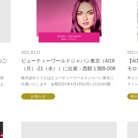
2021.03.22
2021.
のご
ビューティーワールドジャパン東京（4/19
【4
（月）-21（水））に出展：西館１階B-008
モロ
 拝啓
株式会社リツビはビューティーワールドジャパン東京に
本イ
より
出展いたします。会期2021年4月19日(月)–21日(水)開催
ティ
。さ
時間10:00–18:00(最終日は17：00まで)会場東京ビッグサ
為、
イト...
お知らせ
いただ
展示