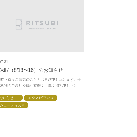
07.31
休暇（8/13〜16）のお知らせ
 時下益々ご清栄のこととお喜び申し上げます。平
り格別のご高配を賜り有難く、厚く御礼申し上げま
さて、誠に勝手ながら弊社の夏季休暇を下記のとお
せていただきますので､ご連絡申し上げます。尚...
お知らせ
エクスビアンス
シューティカル