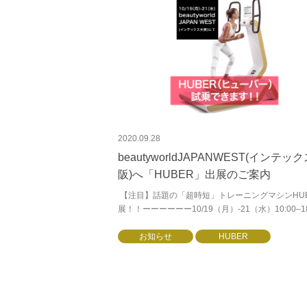
2020.09.28
beautyworldJAPANWEST(インテッ
阪)へ「HUBER」出展のご案内
【注目】話題の「超時短」トレーニングマシンHUB
展！！ーーーーーー10/19（月）-21（水）10:00–18
(最終日は17:00まで)beautyworld...
お知らせ
HUBER