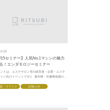
10.10
0/15セミナー】人気No.1マシンの魅力
る！エンダモロジーセミナー
ベントは、エステサロン等の経営者・企業・エステ
シャン向けイベントです□ 著作権・肖像権保護の
画面の撮影（動画・静止画）、録音は、禁止させて
きます。□器メーカー、ディーラーを問...
会・イベント
お知らせ