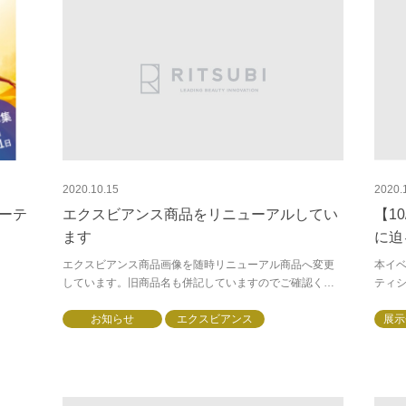
2020.10.15
2020.
ーテ
エクスビアンス商品をリニューアルしてい
【1
ます
に迫
エクスビアンス商品画像を随時リニューアル商品へ変更
本イ
しています。旧商品名も併記していますのでご確認くだ
ティ
さい今後ともエクスビアンスをよろしくお願いいたしま
為、
す。
お知らせ
エクスビアンス
いただ
展示