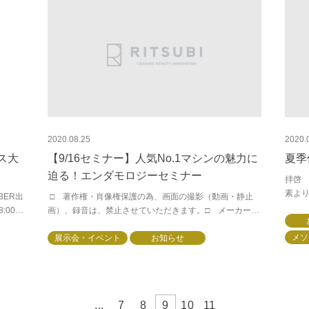
2020.08.25
2020.
クス大
【9/16セミナー】人気No.1マシンの魅力に
夏季
迫る！エンダモロジーセミナー
拝啓
素よ
ER出
□ 著作権・肖像権保護の為、画面の撮影（動画・静止
す。
:00
画）、録音は、禁止させていただきます。□ メーカー、
りとさ
ディーラーを問わず、“同業他社”の方の参加は禁止させて
メソ
いただきます（自社サロンを運営してい...
展示会・イベント
お知らせ
...
7
8
9
10
11