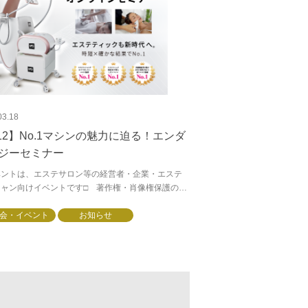
03.18
/12】No.1マシンの魅力に迫る！エンダ
ジーセミナー
ベントは、エステサロン等の経営者・企業・エステ
シャン向けイベントです□ 著作権・肖像権保護の
画面の撮影（動画・静止画）、録音は、禁止させて
きます。□機器メーカー、ディーラーを...
会・イベント
お知らせ