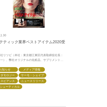
11.30
テティック業界ベストアイテム2020受
会社リツビ（本社：東京都江東区代表取締役社長：
信一）、弊社オリジナルの化粧品、サプリメントブ
ド「メソシューティカル®」が、株式会社美容経済新
業調査部が主催する「エステティック業...
お知らせ
メディア情報
ンダモロジー
サーモ・シェイプ
クスビアンス
ニュースリリース
シューティカル