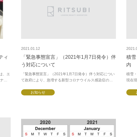
2021.01.12
2021.
ティ
「緊急事態宣言」（2021年1月7日発令）伴
積雪
う対応について
内
は、エ
「緊急事態宣言」（2021年1月7日発令）伴う対応につい
積雪・
ナー
て政府により、急増する新型コロナウイルス感染症の拡
現在
画・静
大防止を目的に東京、神奈川、埼玉、千葉を対象とした
結、
緊急事態宣言が内閣総理大臣から発令されました...
お知らせ
発生し