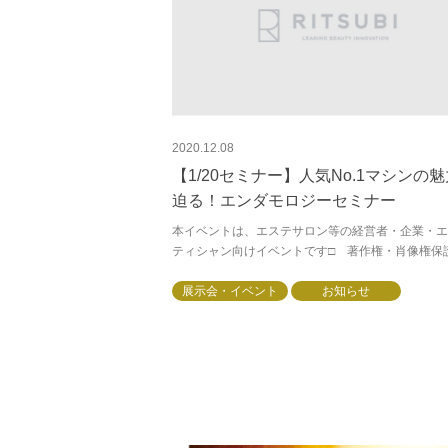
2020.12.08
【1/20セミナー】人気No.1マシンの
迫る！エンダモロジーセミナー
本イベントは、エステサロン等の経営者・企業・エ
ティシャン向けイベントです□ 著作権・肖像権保
為、画面の撮影（動画・静止画）、録音は、禁止さ
いただきます。□機器メーカー、ディーラーを...
展示会・イベント
お知らせ