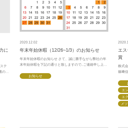
2020.12.02
2020.
魅力に
年末年始休暇（12/26~1/3）のお知らせ
エス
賞
年末年始休暇のお知らせ さて、誠に勝手ながら弊社の年
末年始休暇を下記の通りと致しますので､ご連絡申し上げ
ステ
株式
ます。尚、休暇期間中もオンライン・ＦＡＸによる受付
護の
篠﨑
は行っております。お得意様には何かと...
お知らせ
せて
ラン
聞社産
エ
エ
メソ