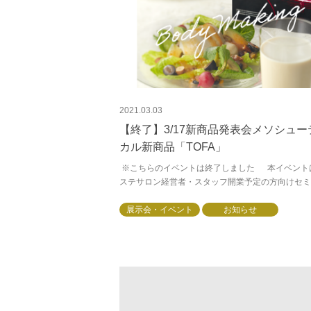
2021.03.03
【終了】3/17新商品発表会メソシュー
カル新商品「TOFA」
※こちらのイベントは終了しました 本イベント
ステサロン経営者・スタッフ開業予定の方向けセミ
です□ 著作権・肖像権保護の為、画面の撮影（動
止画）、録音は、禁止させてい...
展示会・イベント
お知らせ