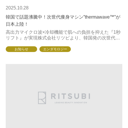
2025.10.28
韓国で話題沸騰中！次世代痩身マシン”thermawave™”が
日本上陸！
高出力マイクロ波×冷却機能で肌への負担を抑えた『1秒
リフト』が実現株式会社リツビより、韓国発の次世代マ
イクロ波リフティングマシン「Thermawave™（サーマ
ウェーブ）」（施術名：InCoreS...
お知らせ
エンダモロジー